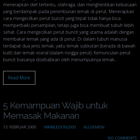
menerapkan diet tertentu, olahraga, dan menghentikan kebiasaan
yang berdampak pada penimbunan lemak di perut. Menerapkan
cara mengecilkan perut buncit yang tepat tidak hanya bisa
memperbaiki penampilan, tetapi juga bisa membuat tubuh lebih
sehat. Cara mengecilkan perut buncit yang utama adalah dengan
membakar lemak yang ada di perut. Di dalam tubuh manusia
terdapat dua jenis lemak, yaitu lemak subkutan (berada di bawah
kulit) dan lemak viseral (dalam rongga perut). Kemunculan perut
buncit biasanya disebabkan oleh menumpuknya lemak…
Read More
5 Kemampuan Wajib untuk
Memasak Makanan
13. FEBRUAR 2000
WIMBLEDON2000
ALLGEMEIN
NO COMMENTS