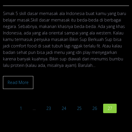
Simak 5 skill dasar memasak ala Indonesia buat kamu yang baru
belajar masak.Skill dasar memasak itu beda-beda di berbagai
negara. Sebabnya, makanan khasnya beda-beda. Ada yang khas
Indonesia, ada yang ala oriental sampai yang ala western. Kalau
kamu termasuk penyuka masakan Bikin Sup Berkuah Sup bisa
jadi comfort food di saat tubuh lagi nggak terlalu fit. Atau kalau
badan sehat pun bisa jadi menu yang idn play menyegarkan
karena banyak kuahnya. Bikin sup diawali dari menumis bumbu
lalu protein (kalau ada, misalnya ayam). Barulah…
Read More
1
…
23
24
25
26
27