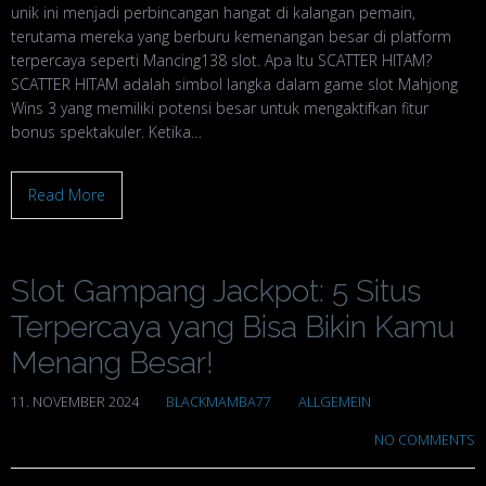
unik ini menjadi perbincangan hangat di kalangan pemain,
terutama mereka yang berburu kemenangan besar di platform
terpercaya seperti Mancing138 slot. Apa Itu SCATTER HITAM?
SCATTER HITAM adalah simbol langka dalam game slot Mahjong
Wins 3 yang memiliki potensi besar untuk mengaktifkan fitur
bonus spektakuler. Ketika…
Read More
Slot Gampang Jackpot: 5 Situs
Terpercaya yang Bisa Bikin Kamu
Menang Besar!
11. NOVEMBER 2024
BLACKMAMBA77
ALLGEMEIN
NO COMMENTS