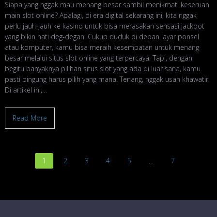
Siapa yang nggak mau menang besar sambil menikmati keseruan
main slot online? Apalagi, di era digital sekarang ini, kita nggak
perlu jauh-jauh ke kasino untuk bisa merasakan sensasi jackpot
yang bikin hati deg-degan. Cukup duduk di depan layar ponsel
atau komputer, kamu bisa meraih kesempatan untuk menang
besar melalui situs slot online yang terpercaya. Tapi, dengan
begitu banyaknya pilihan situs slot yang ada di luar sana, kamu
pasti bingung harus pilih yang mana. Tenang, nggak usah khawatir!
Di artikel ini,…
Read More
1
2
3
4
5
…
7