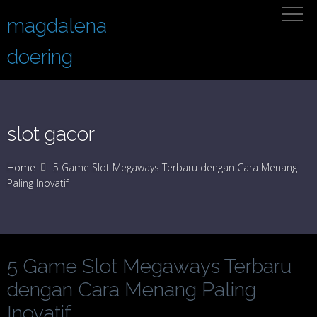
magdalena
doering
slot gacor
Home
5 Game Slot Megaways Terbaru dengan Cara Menang
Paling Inovatif
5 Game Slot Megaways Terbaru
dengan Cara Menang Paling
Inovatif