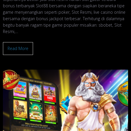
bonus terbanyak Slot88 bersama dengan siapkan beraneka tipe
game menyenangkan seperti poker, Slot Resmi, live casino online
bersama dengan bonus jackpot terbesar. Terhitung di dalamnya
begitu banyak ragam tipe game populer misalkan: sbobet, Slot
Resmi,…
Read More