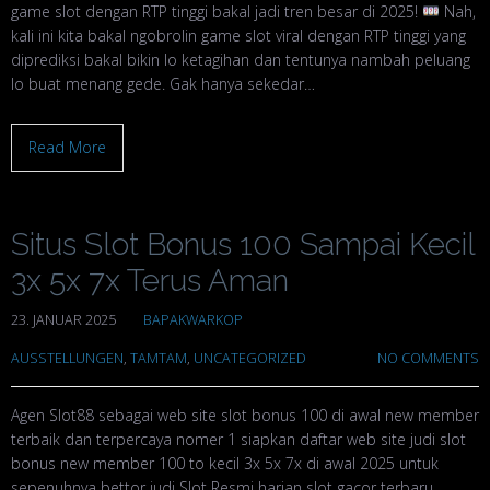
game slot dengan RTP tinggi bakal jadi tren besar di 2025!
Nah,
kali ini kita bakal ngobrolin game slot viral dengan RTP tinggi yang
diprediksi bakal bikin lo ketagihan dan tentunya nambah peluang
lo buat menang gede. Gak hanya sekedar…
Read More
Situs Slot Bonus 100 Sampai Kecil
3x 5x 7x Terus Aman
23. JANUAR 2025
BAPAKWARKOP
AUSSTELLUNGEN
,
TAMTAM
,
UNCATEGORIZED
NO COMMENTS
Agen Slot88 sebagai web site slot bonus 100 di awal new member
terbaik dan terpercaya nomer 1 siapkan daftar web site judi slot
bonus new member 100 to kecil 3x 5x 7x di awal 2025 untuk
sepenuhnya bettor judi Slot Resmi harian slot gacor terbaru