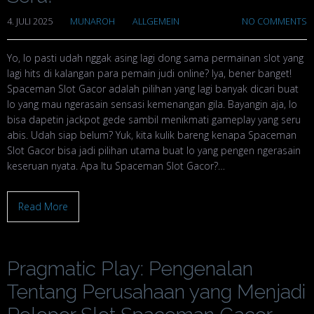
4. JULI 2025
MUNAROH
ALLGEMEIN
NO COMMENTS
Yo, lo pasti udah nggak asing lagi dong sama permainan slot yang
lagi hits di kalangan para pemain judi online? Iya, bener banget!
Spaceman Slot Gacor adalah pilihan yang lagi banyak dicari buat
lo yang mau ngerasain sensasi kemenangan gila. Bayangin aja, lo
bisa dapetin jackpot gede sambil menikmati gameplay yang seru
abis. Udah siap belum? Yuk, kita kulik bareng kenapa Spaceman
Slot Gacor bisa jadi pilihan utama buat lo yang pengen ngerasain
keseruan nyata. Apa Itu Spaceman Slot Gacor?…
Read More
Pragmatic Play: Pengenalan
Tentang Perusahaan yang Menjadi