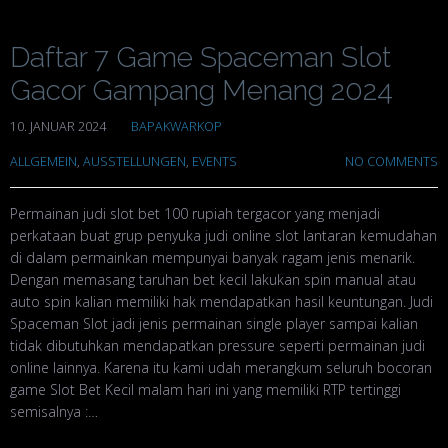
Daftar 7 Game Spaceman Slot
Gacor Gampang Menang 2024
10. JANUAR 2024
BAPAKWARKOP
ALLGEMEIN
,
AUSSTELLUNGEN
,
EVENTS
NO COMMENTS
Permainan judi slot bet 100 rupiah tergacor yang menjadi
perkataan buat grup penyuka judi online slot lantaran kemudahan
di dalam permainkan mempunyai banyak ragam jenis menarik.
Dengan memasang taruhan bet kecil lakukan spin manual atau
auto spin kalian memiliki hak mendapatkan hasil keuntungan. Judi
Spaceman Slot jadi jenis permainan single player sampai kalian
tidak dibutuhkan mendapatkan pressure seperti permainan judi
online lainnya. Karena itu kami udah merangkum seluruh bocoran
game Slot Bet Kecil malam hari ini yang memiliki RTP tertinggi
semisalnya :…