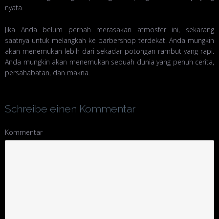
nyata.
Jika Anda belum pernah merasakan atmosfer ini, sekarang
saatnya untuk melangkah ke barbershop terdekat. Anda mungkin
akan menemukan lebih dari sekadar potongan rambut yang rapi.
Anda mungkin akan menemukan sebuah dunia yang penuh cerita,
persahabatan, dan makna.
Schreibe einen Kommentar
Kommentar