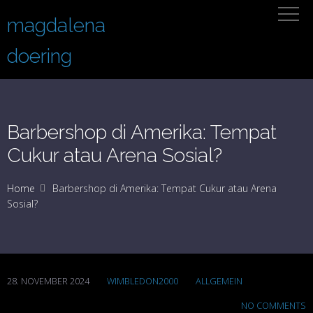
magdalena
doering
Barbershop di Amerika: Tempat
Cukur atau Arena Sosial?
Home
Barbershop di Amerika: Tempat Cukur atau Arena
Sosial?
28. NOVEMBER 2024
WIMBLEDON2000
ALLGEMEIN
NO COMMENTS