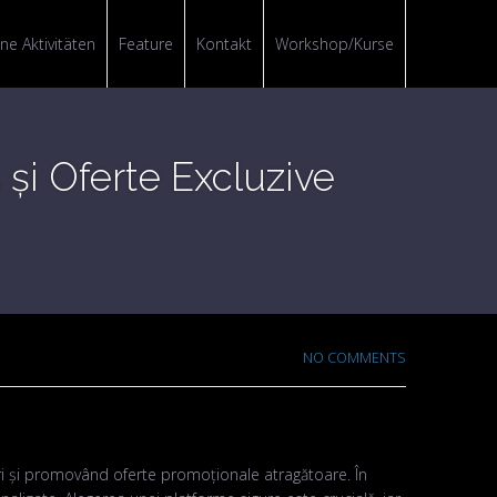
ne Aktivitäten
Feature
Kontakt
Workshop/Kurse
și Oferte Excluzive
NO COMMENTS
uri și promovând oferte promoționale atragătoare. În