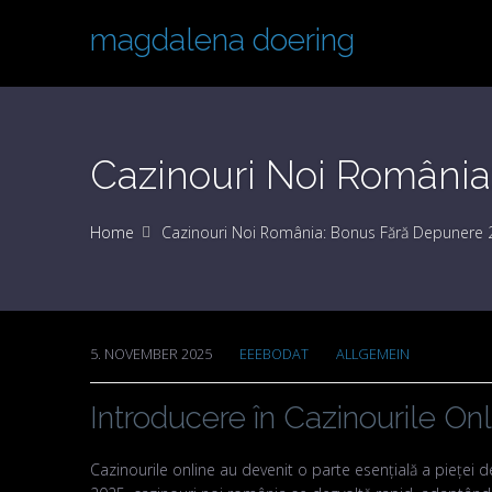
magdalena doering
Cazinouri Noi România
Home
Cazinouri Noi România: Bonus Fără Depunere 2
5. NOVEMBER 2025
EEEBODAT
ALLGEMEIN
Introducere în Cazinourile On
Cazinourile online au devenit o parte esențială a pieței 