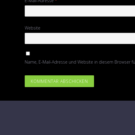
E-Mail-Adresse
*
Website
Name, E-Mail-Adresse und Website in diesem Browser f