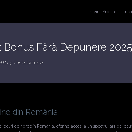
meine Arbeiten
mei
: Bonus Fără Depunere 2025 
025 și Oferte Excluzive
line din România
de jocuri de noroc în România, oferind acces la un spectru larg de joc