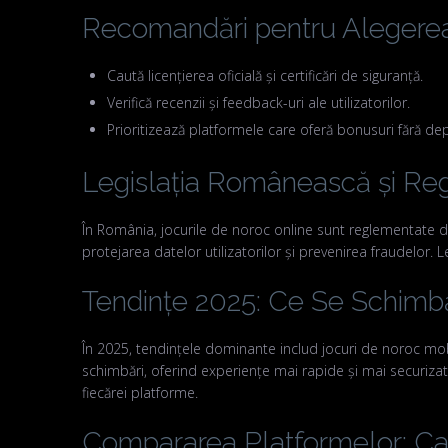
Recomandări pentru Alegere
Caută licențierea oficială și certificări de siguranță.
Verifică recenzii și feedback-uri ale utilizatorilor.
Prioritizează platformele care oferă bonusuri fără d
Legislația Românească și Reg
În România, jocurile de noroc online sunt reglementate de
protejarea datelor utilizatorilor și prevenirea fraudelor. 
Tendințe 2025: Ce Se Schimbă
În 2025, tendințele dominante includ jocuri de noroc mob
schimbări, oferind experiențe mai rapide și mai securiza
fiecărei platforme.
Compararea Platformelor: Care