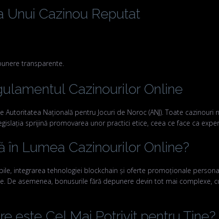
a Unui Cazinou Reputat
epunere transparente.
ulamentul Cazinourilor Online
 Autoritatea Națională pentru Jocuri de Noroc (ANJ). Toate cazinouri no
Legislația sprijină promovarea unor practici etice, ceea ce face ca exper
 în Lumea Cazinourilor Online?
ile, integrarea tehnologiei blockchain și oferte promoționale persona
te. De asemenea, bonusurile fără depunere devin tot mai complexe, cu c
 este Cel Mai Potrivit pentru Tine?