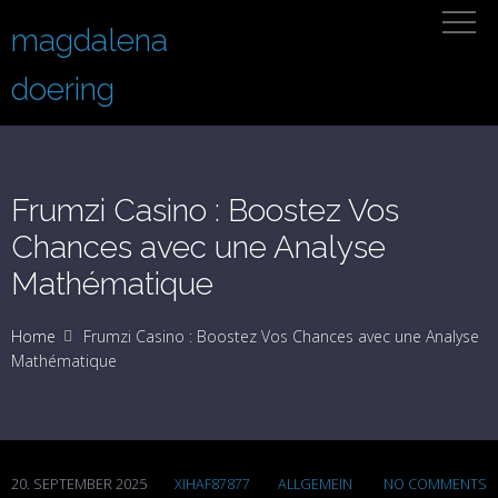
magdalena
doering
Frumzi Casino : Boostez Vos
Chances avec une Analyse
Mathématique
Home
Frumzi Casino : Boostez Vos Chances avec une Analyse
Mathématique
20. SEPTEMBER 2025
XIHAF87877
ALLGEMEIN
NO COMMENTS