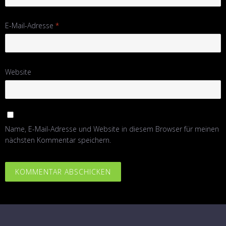
E-Mail-Adresse
*
Website
Name, E-Mail-Adresse und Website in diesem Browser für meinen
nächsten Kommentar speichern.