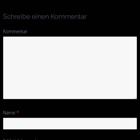
Schreibe einen Kommentar
Kommentar
Name
*