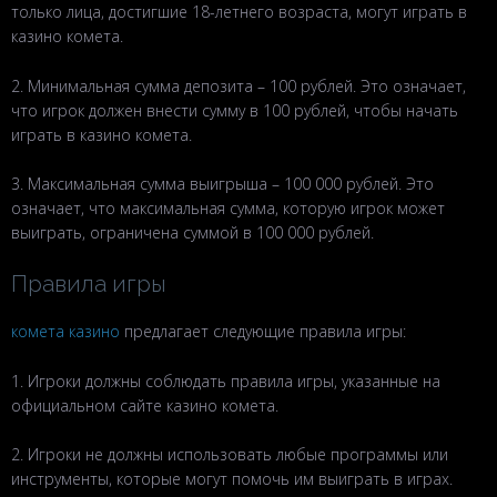
только лица, достигшие 18-летнего возраста, могут играть в
казино комета.
2. Минимальная сумма депозита – 100 рублей. Это означает,
что игрок должен внести сумму в 100 рублей, чтобы начать
играть в казино комета.
3. Максимальная сумма выигрыша – 100 000 рублей. Это
означает, что максимальная сумма, которую игрок может
выиграть, ограничена суммой в 100 000 рублей.
Правила игры
комета казино
предлагает следующие правила игры:
1. Игроки должны соблюдать правила игры, указанные на
официальном сайте казино комета.
2. Игроки не должны использовать любые программы или
инструменты, которые могут помочь им выиграть в играх.