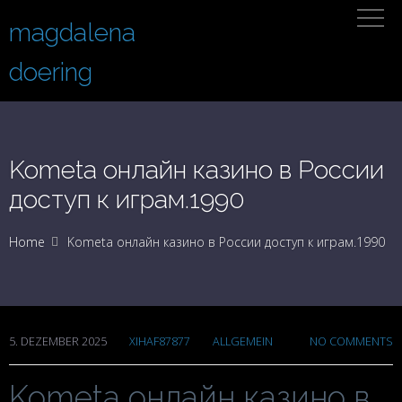
magdalena
doering
Kometa онлайн казино в России
доступ к играм.1990
Home
Kometa онлайн казино в России доступ к играм.1990
5. DEZEMBER 2025
XIHAF87877
ALLGEMEIN
NO COMMENTS
Kometa онлайн казино в