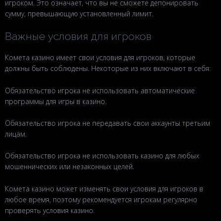
игроком. Это означает, что вы не сможете депонировать
сумму, превышающую установленный лимит.
Важные условия для игроков
Комета казино имеет свои условия для игроков, которые
должны быть соблюдены. Некоторые из них включают в себя:
Обязательство игрока не использовать автоматические
программы для игры в казино.
Обязательство игрока не передавать свои аккаунты третьим
лицам.
Обязательство игрока не использовать казино для любых
мошеннических или незаконных целей.
Комета казино может изменять свои условия для игроков в
любое время, поэтому рекомендуется игрокам регулярно
проверять условия казино.