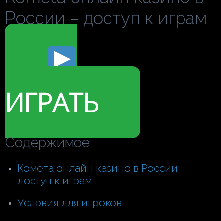
России – доступ к играм
ИГРАТЬ
Содержимое
Комета онлайн казино в России:
доступ к играм
Условия для игроков