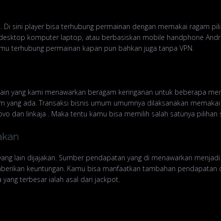
 Di sini player bisa terhubung permainan dengan memakai ragam pili
n desktop komputer laptop, atau berbasiskan mobile handphone Andro
 kamu terhubung permainan kapan pun bahkan juga tanpa VPN.
g lain yang kami menawarkan beragam keringanan untuk beberapa mem
em yang ada. Transaksi bisnis umum umumnya dilaksanakan memakai t
 dan linkaja . Maka tentu kamu bisa memilih salah satunya pilihan 
akan
yang lain dijajakan. Sumber pendapatan yang di menawarkan menjadi s
mberikan keuntungan. Kamu bisa manfaatkan tambahan pendapatan d
ang terbesar ialah asal dari jackpot.