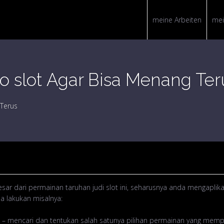
meine Arbeiten
mei
o slot Agar Bisa Menang Ter
 Terus
sar dari permainan taruhan judi slot ini, seharusnya anda mengaplik
a lakukan misalnya:
 – mencari dan tentukan salah satunya pilihan permainan yang mempu