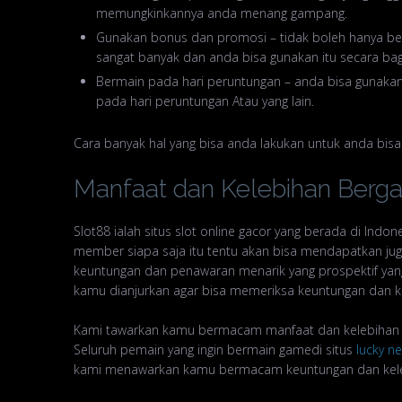
memungkinkannya anda menang gampang.
Gunakan bonus dan promosi – tidak boleh hanya be
sangat banyak dan anda bisa gunakan itu secara bag
Bermain pada hari peruntungan – anda bisa gunakan
pada hari peruntungan Atau yang lain.
Cara banyak hal yang bisa anda lakukan untuk anda bisa 
Manfaat dan Kelebihan Bergab
Slot88 ialah situs slot online gacor yang berada di I
member siapa saja itu tentu akan bisa mendapatkan ju
keuntungan dan penawaran menarik yang prospektif yang 
kamu dianjurkan agar bisa memeriksa keuntungan dan kel
Kami tawarkan kamu bermacam manfaat dan kelebihan da
Seluruh pemain yang ingin bermain gamedi situs
lucky ne
kami menawarkan kamu bermacam keuntungan dan kelebiha