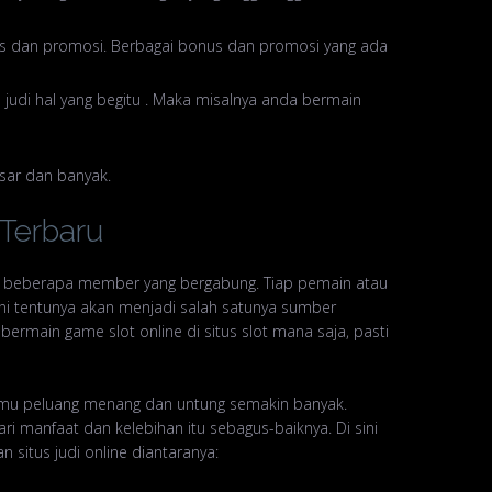
us dan promosi. Berbagai bonus dan promosi yang ada
udi hal yang begitu . Maka misalnya anda bermain
esar dan banyak.
 Terbaru
tuk beberapa member yang bergabung. Tiap pemain atau
i tentunya akan menjadi salah satunya sumber
ermain game slot online di situs slot mana saja, pasti
kamu peluang menang dan untung semakin banyak.
i manfaat dan kelebihan itu sebagus-baiknya. Di sini
itus judi online diantaranya: