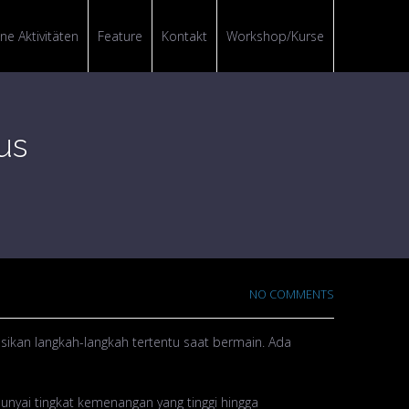
ne Aktivitäten
Feature
Kontakt
Workshop/Kurse
us
NO COMMENTS
asikan langkah-langkah tertentu saat bermain. Ada
nyai tingkat kemenangan yang tinggi hingga