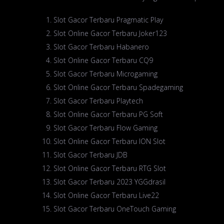
Slot Gacor Terbaru Pragmatic Play
Slot Online Gacor Terbaru Joker123
Slot Gacor Terbaru Habanero
Slot Online Gacor Terbaru CQ9
Slot Gacor Terbaru Microgaming
Slot Online Gacor Terbaru Spadegaming
Slot Gacor Terbaru Playtech
Slot Online Gacor Terbaru PG Soft
Slot Gacor Terbaru Flow Gaming
Slot Online Gacor Terbaru ION Slot
Slot Gacor Terbaru JDB
Slot Online Gacor Terbaru RTG Slot
Slot Gacor Terbaru 2023 YGGdrasil
Slot Online Gacor Terbaru Live22
Slot Gacor Terbaru OneTouch Gaming